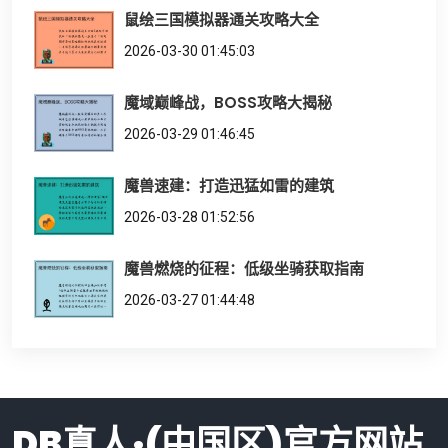
鼠绘三国模拟器通关攻略大全
2026-03-30 01:45:03
魔域巅峰战，BOSS攻略大揭秘
2026-03-29 01:46:45
魔兽速建：打造迅猛如雷的建筑
2026-03-28 01:52:56
魔兽燃烧的征程：低级坐骑获取指南
2026-03-27 01:44:48
DB真人·(中国区)官方网站