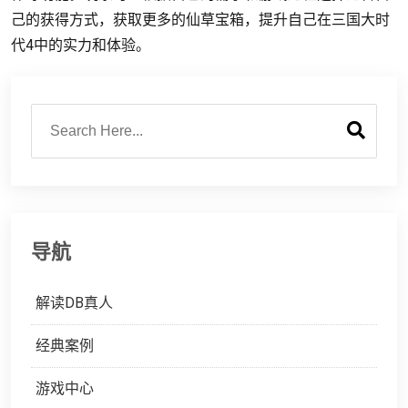
己的获得方式，获取更多的仙草宝箱，提升自己在三国大时
代4中的实力和体验。
导航
解读DB真人
经典案例
游戏中心