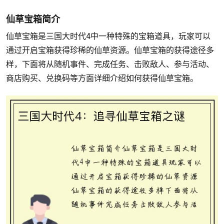
仙草宝箱简介
仙草宝箱是三国大时代4中一种特殊的宝箱道具，玩家可以
通过开启宝箱获得珍稀的仙草资源。仙草宝箱的获得途径多
样，下面将从随机事件、完成任务、击败敌人、参与活动、
商店购买、兑换码等方面详细介绍如何获得仙草宝箱。